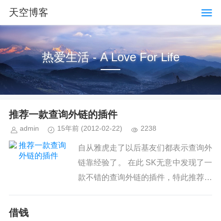
天空博客
热爱生活 - A Love For Life
推荐一款查询外链的插件
admin
15年前
(2012-02-22)
2238
自从雅虎走了以后基友们都表示查询外
链靠经验了。 在此 SK无意中发现了一
款不错的查询外链的插件，特此推荐。
废话不多说上图 ˂img class="alignnon
e wp-image-1248"...
借钱