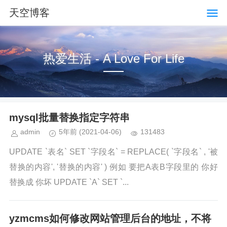
天空博客
热爱生活 - A Love For Life
mysql批量替换指定字符串
admin
5年前
(2021-04-06)
131483
UPDATE `表名` SET `字段名` = REPLACE( `字段名` , '被
替换的内容', '替换的内容' ) 例如 要把A表B字段里的 你好
替换成 你坏 UPDATE `A` SET `...
yzmcms如何修改网站管理后台的地址，不将