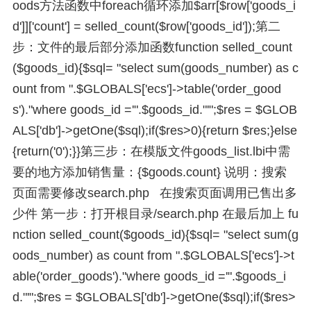
oods方法函数中foreach循环添加$arr[$row['goods_i
d']]['count'] = selled_count($row['goods_id']);第二
步：文件的最后部分添加函数function selled_count
($goods_id){$sql= "select sum(goods_number) as c
ount from ".$GLOBALS['ecs']->table('order_good
s')."where goods_id ='".$goods_id."'";$res = $GLOB
ALS['db']->getOne($sql);if($res>0){return $res;}else
{return('0');}}第三步：在模版文件goods_list.lbi中需
要的地方添加销售量：{$goods.count} 说明：搜索
页面需要修改search.php 在搜索页面调用已售出多
少件 第一步：打开根目录/search.php 在最后加上 fu
nction selled_count($goods_id){$sql= "select sum(g
oods_number) as count from ".$GLOBALS['ecs']->t
able('order_goods')."where goods_id ='".$goods_i
d."'";$res = $GLOBALS['db']->getOne($sql);if($res>