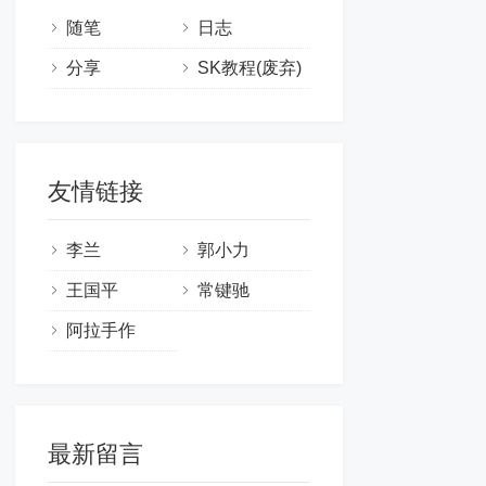
随笔
日志
分享
SK教程(废弃)
友情链接
李兰
郭小力
王国平
常键驰
阿拉手作
最新留言