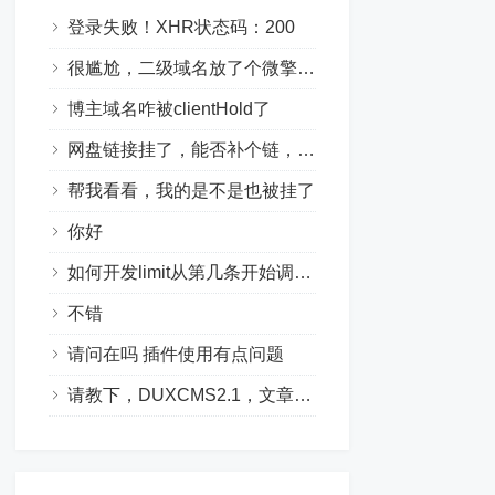
登录失败！XHR状态码：200
很尴尬，二级域名放了个微擎，就被hold了
博主域名咋被clientHold了
网盘链接挂了，能否补个链，想要学习一下这个模块怎么写的，感谢站长
帮我看看，我的是不是也被挂了
你好
如何开发limit从第几条开始调取几条
不错
请问在吗 插件使用有点问题
请教下，DUXCMS2.1，文章的自定义排序怎么写？在扩展信息里有个顺序，但不知道怎么去根据这个输出，说开启自定义排序有效...不知道在哪...order排序也只有time｜class_id ｜views 三个。