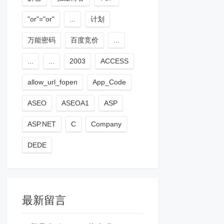
"or"="or"
...
计划
万能密码
百度竞价
...
...
...
2003
ACCESS
allow_url_fopen
App_Code
ASEO
ASEOA1
ASP
ASP.NET
C
Company
DEDE
最新留言