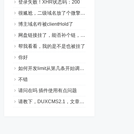
登录失败！XHR状态码：200
很尴尬，二级域名放了个微擎，就被hold了
博主域名咋被clientHold了
网盘链接挂了，能否补个链，想要学习一下这个模块怎么写的，感谢站长
帮我看看，我的是不是也被挂了
你好
如何开发limit从第几条开始调取几条
不错
请问在吗 插件使用有点问题
请教下，DUXCMS2.1，文章的自定义排序怎么写？在扩展信息里有个顺序，但不知道怎么去根据这个输出，说开启自定义排序有效...不知道在哪...order排序也只有time｜class_id ｜views 三个。