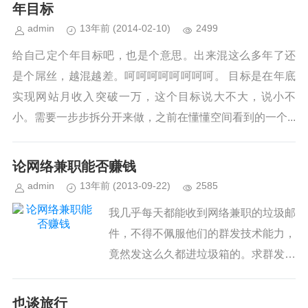
年目标
admin
13年前
(2014-02-10)
2499
给自己定个年目标吧，也是个意思。出来混这么多年了还
是个屌丝，越混越差。呵呵呵呵呵呵呵呵。 目标是在年底
实现网站月收入突破一万，这个目标说大不大，说小不
小。需要一步步拆分开来做，之前在懂懂空间看到的一个...
论网络兼职能否赚钱
admin
13年前
(2013-09-22)
2585
我几乎每天都能收到网络兼职的垃圾邮
件，不得不佩服他们的群发技术能力，
竟然发这么久都进垃圾箱的。求群发技
术。 于是，我加了mail里留的QQ。老
实说，我其实就是想弄明白他们是用什
也谈旅行