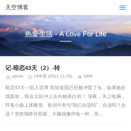
天空博客
热爱生活 - A Love For Life
记-暗恋43天（2）-转
admin
14年前
(2012-11-25)
1894
暗恋43天—陷入泥潭 我知道我已经被冲昏了头，如果她在
我面前，我会立刻冲上去向她表白的！ 深夜，关上电脑，
哼着小曲上床睡觉。歌词中有句“我们合适吗”，合适吗？合
适？突然我睁开双眼，大脑就像停电一样，所...