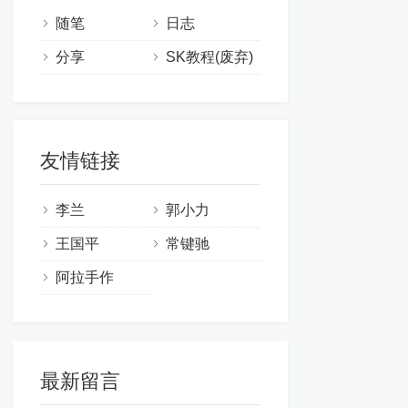
随笔
日志
分享
SK教程(废弃)
友情链接
李兰
郭小力
王国平
常键驰
阿拉手作
最新留言