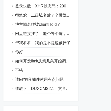
登录失败！XHR状态码：200
很尴尬，二级域名放了个微擎，就被hold了
博主域名咋被clientHold了
网盘链接挂了，能否补个链，想要学习一下这个模块怎么写的，感谢站长
帮我看看，我的是不是也被挂了
你好
如何开发limit从第几条开始调取几条
不错
请问在吗 插件使用有点问题
请教下，DUXCMS2.1，文章的自定义排序怎么写？在扩展信息里有个顺序，但不知道怎么去根据这个输出，说开启自定义排序有效...不知道在哪...order排序也只有time｜class_id ｜views 三个。